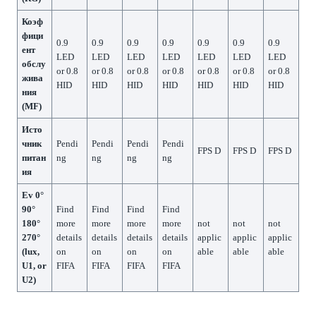
Коэф
фици
0.9
0.9
0.9
0.9
0.9
0.9
0.9
ент
LED
LED
LED
LED
LED
LED
LED
обслу
or 0.8
or 0.8
or 0.8
or 0.8
or 0.8
or 0.8
or 0.8
жива
HID
HID
HID
HID
HID
HID
HID
ния
(MF)
Исто
чник
Pendi
Pendi
Pendi
Pendi
FPS D
FPS D
FPS D
питан
ng
ng
ng
ng
ия
Ev 0°
90°
Find
Find
Find
Find
180°
more
more
more
more
not
not
not
270°
details
details
details
details
applic
applic
applic
(lux,
on
on
on
on
able
able
able
U1, or
FIFA
FIFA
FIFA
FIFA
U2)