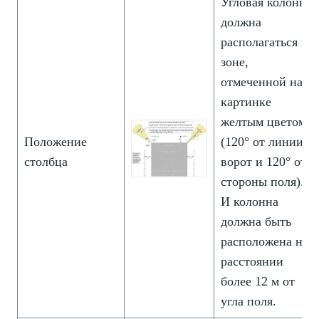
Угловая колонна
должна
располагаться в
зоне,
отмеченной на
картинке
желтым цветом
Положение
(120° от линии
столбца
ворот и 120° от
стороны поля).
И колонна
должна быть
расположена на
расстоянии
более 12 м от
угла поля.