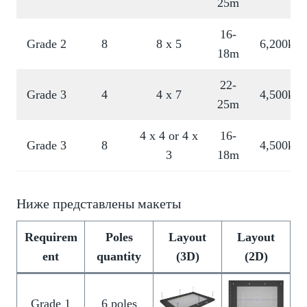
25m
16-
Grade 2
8
8 x 5
6,200klm
18m
22-
Grade 3
4
4 x 7
4,500klm
25m
4 x 4 or 4 x
16-
Grade 3
8
4,500klm
3
18m
Ниже представлены макеты
Requirem
Poles
Layout
Layout
ent
quantity
(3D)
(2D)
Grade 1
6 poles