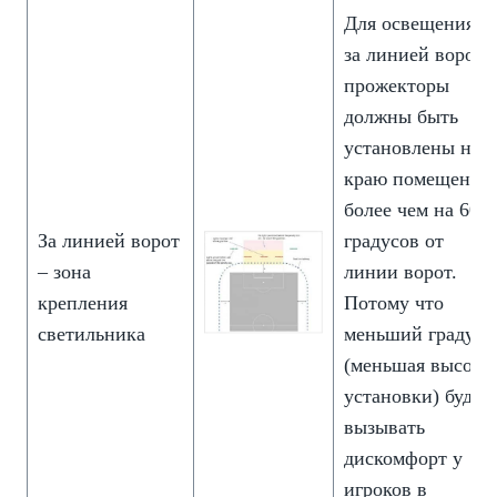
Для освещения
за линией ворот
прожекторы
должны быть
установлены на
краю помещения
более чем на 60
За линией ворот
градусов от
– зона
линии ворот.
крепления
Потому что
светильника
меньший градус
(меньшая высота
установки) будет
вызывать
дискомфорт у
игроков в