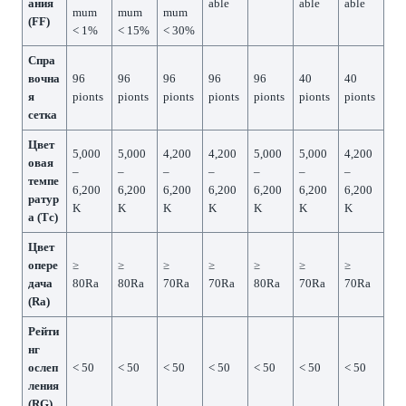
ания
able
able
able
mum
mum
mum
(FF)
< 1%
< 15%
< 30%
Спра
вочна
96
96
96
96
96
40
40
я
pionts
pionts
pionts
pionts
pionts
pionts
pionts
сетка
Цвет
5,000
5,000
4,200
4,200
5,000
5,000
4,200
овая
–
–
–
–
–
–
–
темпе
6,200
6,200
6,200
6,200
6,200
6,200
6,200
ратур
K
K
K
K
K
K
K
а (Тс)
Цвет
опере
≥
≥
≥
≥
≥
≥
≥
дача
80Ra
80Ra
70Ra
70Ra
80Ra
70Ra
70Ra
(Ra)
Рейти
нг
ослеп
< 50
< 50
< 50
< 50
< 50
< 50
< 50
ления
(RG)