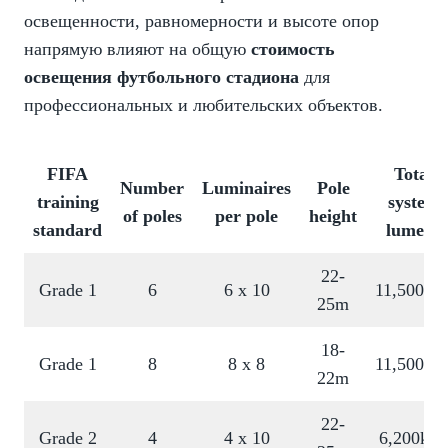
освещенности, равномерности и высоте опор
напрямую влияют на общую
стоимость
освещения футбольного стадиона
для
профессиональных и любительских объектов.
FIFA
Total
Number
Luminaires
Pole
training
system
of poles
per pole
height
standard
lumens
22-
Grade 1
6
6 x 10
11,500kl
25m
18-
Grade 1
8
8 x 8
11,500kl
22m
22-
Grade 2
4
4 x 10
6,200klm