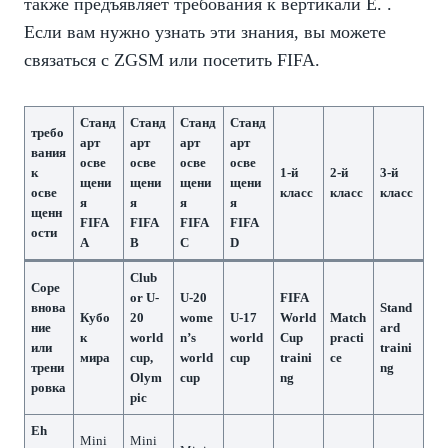
также предъявляет требования к вертикали Е. .
Если вам нужно узнать эти знания, вы можете
связаться с ZGSM или посетить
FIFA
.
Станд
Станд
Станд
Станд
требо
арт
арт
арт
арт
вания
осве
осве
осве
осве
к
1-й
2-й
3-й
щени
щени
щени
щени
осве
класс
класс
класс
я
я
я
я
щенн
FIFA
FIFA
FIFA
FIFA
ости
A
B
C
D
Club
Соре
or U-
U-20
FIFA
внова
Stand
Кубо
20
wome
U-17
World
Match
ние
ard
к
world
n’s
world
Cup
practi
или
traini
мира
cup,
world
cup
traini
ce
трени
ng
Olym
cup
ng
ровка
pic
Eh
Mini
Mini