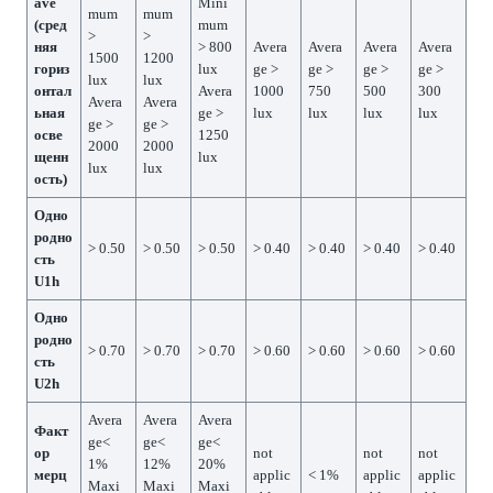
ave
Mini
mum
mum
(сред
mum
>
>
няя
> 800
Avera
Avera
Avera
Avera
1500
1200
гориз
lux
ge >
ge >
ge >
ge >
lux
lux
онтал
Avera
1000
750
500
300
Avera
Avera
ьная
ge >
lux
lux
lux
lux
ge >
ge >
осве
1250
2000
2000
щенн
lux
lux
lux
ость)
Одно
родно
> 0.50
> 0.50
> 0.50
> 0.40
> 0.40
> 0.40
> 0.40
сть
U1h
Одно
родно
> 0.70
> 0.70
> 0.70
> 0.60
> 0.60
> 0.60
> 0.60
сть
U2h
Avera
Avera
Avera
Факт
ge<
ge<
ge<
ор
not
not
not
1%
12%
20%
мерц
applic
< 1%
applic
applic
Maxi
Maxi
Maxi