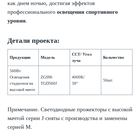
как днем ночью, достигая эффектов
профессионального
освещения спортивного
уровня
.
Детали проекта:
CCT/ Угол
Продукции
Модель
Кольчество
луча
560Вт
Освещения
ZGSM-
4000K/
56шт.
стадионов на
TGD560J
30°
высокой мачте
Примечание. Светодиодные прожекторы с высокой
мачтой серии J сняты с производства и заменены
серией M.