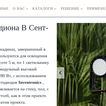
ВНЫЕ
О НАС
КАТАЛОГИ
РЕШЕНИЕ
ПРИМЕНЕ
диона В Сент-
енадинах, завершенный в
пользуются для освещения
оте 5 м, по 1 светильнику
 модульный высокий
80 Вт, с использованием
етодиодов
Inventronics
,
вливается на стену, пол, с
олб, как в этом проекте.
татом проекта.