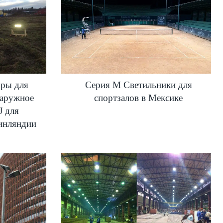
ры для
Серия M Светильники для
наружное
спортзалов в Мексике
J для
инляндии