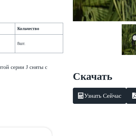
а
Кольчество
8шт.
той серии J сняты с
Скачать
Узнать Сейчас