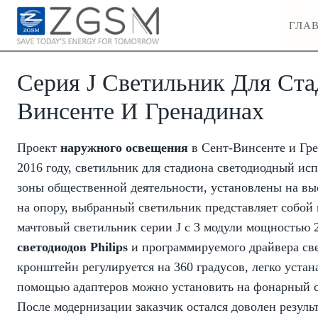
Skip
ГЛА
to
content
Серия J Светильник Для Ста
Винсенте И Гренадинах
Проект
наружного освещения
в Сент-Винсенте и Гр
2016 году, светильник для стадиона светодиодный ис
зоны общественной деятельности, установлены на выс
на опору, выбранный светильник представляет собой
мачтовый светильник серии J с 3 модули мощностью 2
светодиодов Philips
и программируемого драйвера св
кронштейн регулируется на 360 градусов, легко устана
помощью адаптеров можно установить на фонарный ст
После модернизации заказчик остался доволен резуль