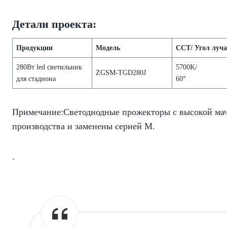
Детали проекта:
Продукции
Mодель
CCT/ Угол луч
280Вт led светильник
5700K/
ZGSM-TGD280J
для стадиона
60°
Примечание:Светодиодные прожекторы с высокой мач
производства и заменены серией M.
.