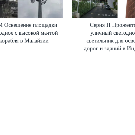
M Освещение площадки
Серия H Прожект
одное с высокой мачтой
уличный светоди
 корабля в Малайзии
светильник для ос
дорог и зданий в И