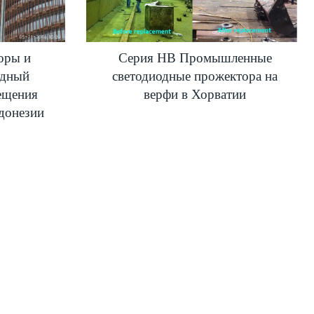
оры и
Серия HB Промышленные
одный
светодиодные прожектора на
вещения
верфи в Хорватии
ндонезии