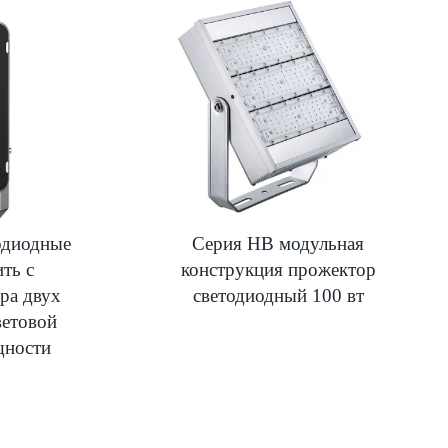
одиодные
Серия HB модульная
ть с
конструкция прожектор
ра двух
светодиодный 100 вт
ветовой
щности