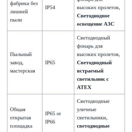
фабрика без
IP54
высоких пролетов,
лишней
Светодиодное
пыли
освещение АЗС
Светодиодный
фонарь для
Пыльный
высоких пролетов,
завод,
IP65
Светодиодный
мастерская
встраемый
светильник с
ATEX
Светодиодные
Общая
уличные
IP65 or
открытая
светильники,
IP66
площадка
светодиодные