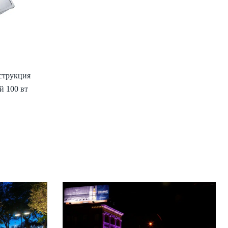
струкция
й 100 вт