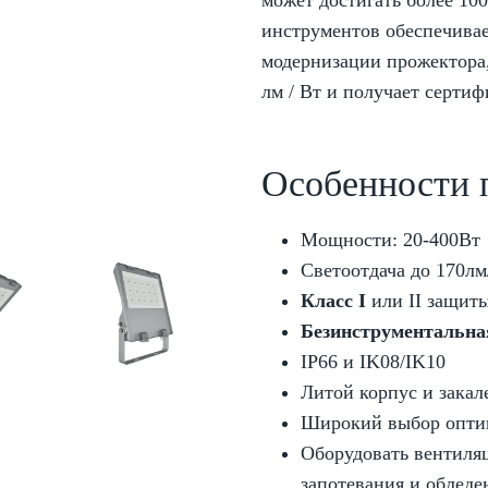
может достигать более 10
инструментов обеспечивае
модернизации прожектора,
лм / Вт и получает серти
Особенности 
Мощности: 20-400Вт
Светоотдача до 170лм
Класс I
или II защит
Безинструментальна
IP66 и IK08/IK10
Литой корпус и закал
Широкий выбор оптики
Оборудовать вентиля
запотевания и обледе