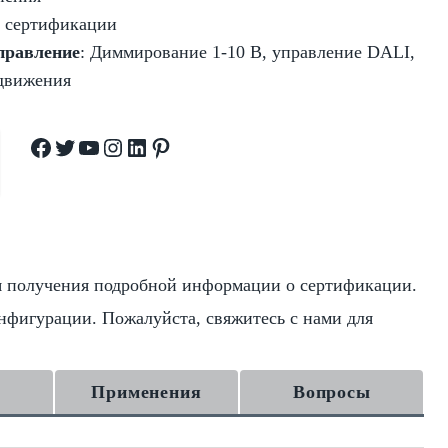
 сертификации
правление
: Диммирование 1-10 В, управление DALI,
 движения
Facebook
Twitter
YouTube
Instagram
LinkedIn
Pinterest
я получения подробной информации о сертификации.
нфигурации. Пожалуйста, свяжитесь с нами для
Применения
Вопросы