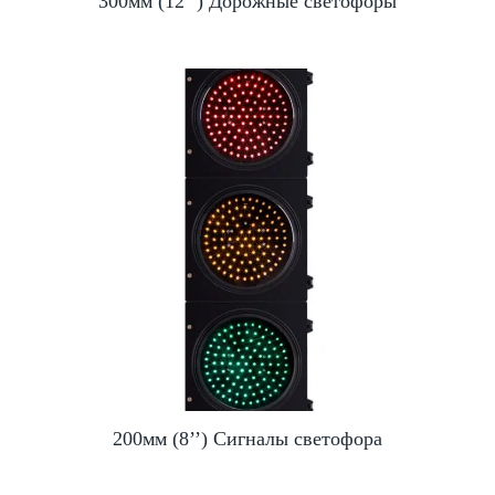
300мм (12’’) Дорожные светофоры
200мм (8’’) Сигналы светофора