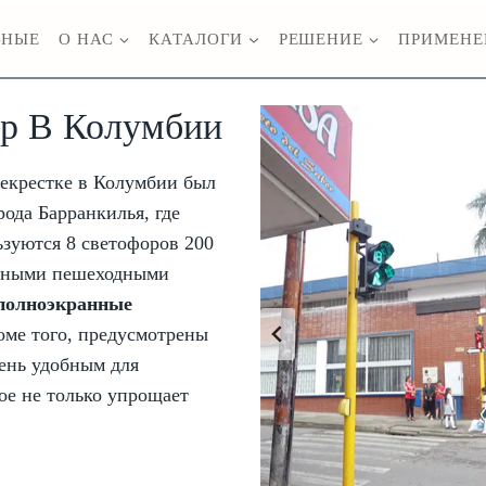
ВНЫЕ
О НАС
КАТАЛОГИ
РЕШЕНИЕ
ПРИМЕНЕ
ор В Колумбии
екрестке в Колумбии был
рода Барранкилья, где
ьзуются 8 светофоров 200
леными пешеходными
полноэкранные
оме того, предусмотрены
чень удобным для
ое не только упрощает