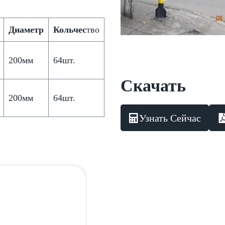
Диаметр
Кольчес
тво
200мм
64шт.
Скачать
200мм
64шт.
Узнать Сейчас