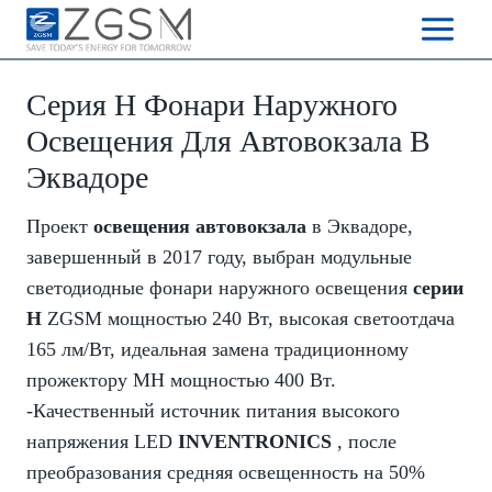
Skip
to
content
Серия H Фонари Наружного
Освещения Для Автовокзала В
Эквадоре
Проект
освещения автовокзала
в Эквадоре,
завершенный в 2017 году, выбран модульные
светодиодные фонари наружного освещения
серии
H
ZGSM мощностью 240 Вт, высокая светоотдача
165 лм/Вт, идеальная замена традиционному
прожектору MH мощностью 400 Вт.
-Качественный источник питания высокого
напряжения LED
INVENTRONICS
, после
преобразования средняя освещенность на 50%