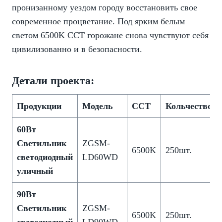
пронизанному уездом городу восстановить свое
современное процветание. Под ярким белым
светом 6500K CCT горожане снова чувствуют себя
цивилизованно и в безопасности.
Детали проекта:
Продукции
Модель
CCT
Кольчество
60Вт
Светильник
ZGSM-
6500K
250шт.
светодиодный
LD60WD
уличный
90
Вт
Светильник
ZGSM-
6500K
250шт.