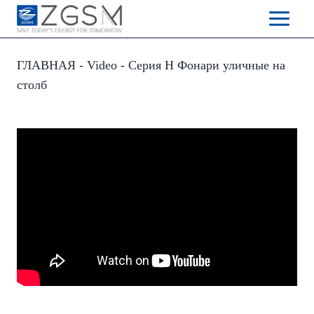
Skip
to
content
ГЛАВНАЯ
-
Video
-
Серия H Фонари уличные на
столб