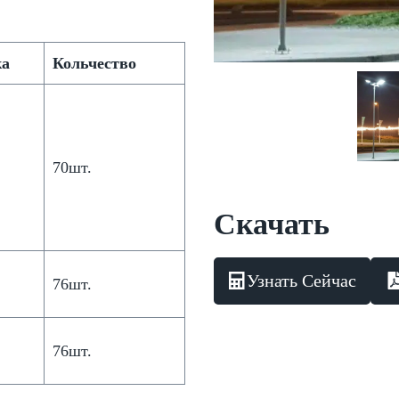
ка
Кольчество
70шт.
Скачать
Узнать Сейчас
76шт.
76шт.