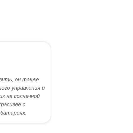
вить, он также
ого управления и
к на солнечной
красивее с
 батареях.