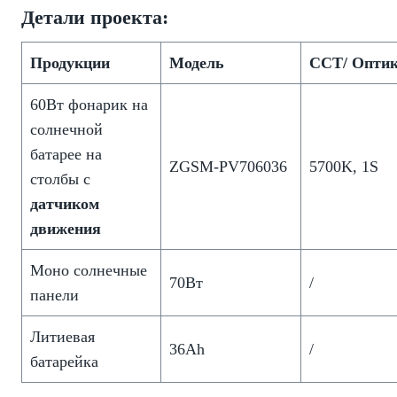
Детали проекта:
Продукции
Модель
CCT/ Опти
60Вт фонарик на
солнечной
батарее на
ZGSM-PV706036
5700K, 1S
столбы с
датчиком
движения
Моно солнечные
70Вт
/
панели
Литиевая
36Ah
/
батарейка