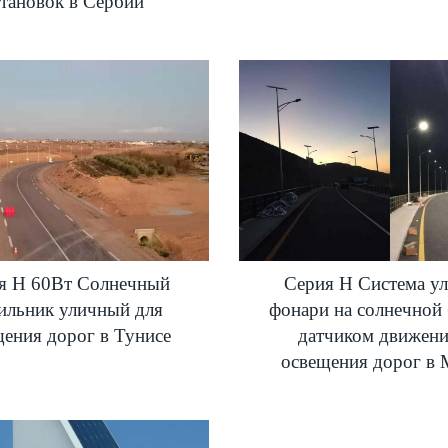
становок в Сербии
я H 60Вт Солнечный
Серия H Система у
ильник уличный для
фонари на солнечной 
щения дорог в Тунисе
датчиком движени
освещения дорог в 