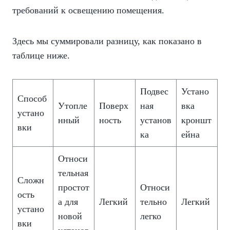
требований к освещению помещения.
Здесь мы суммировали разницу, как показано в
таблице ниже.
Подвес
Устано
Способ
Утопле
Поверх
ная
вка
устано
нный
ность
установ
кроншт
вки
ка
ейна
Относи
тельная
Сложн
простот
Относи
ость
а для
Легкий
тельно
Легкий
устано
новой
легко
вки