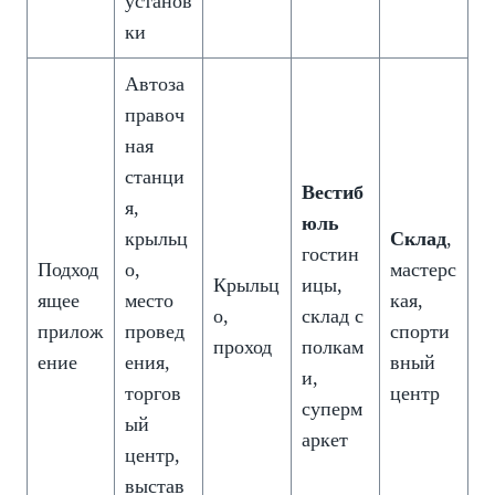
установ
ки
Автоза
правоч
ная
станци
Вестиб
я,
юль
крыльц
Склад
,
гостин
Подход
о,
мастерс
Крыльц
ицы,
ящее
место
кая,
о,
склад с
прилож
провед
спорти
проход
полкам
ение
ения,
вный
и,
торгов
центр
суперм
ый
аркет
центр,
выстав