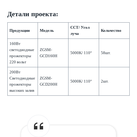
Детали проекта:
CCT/ Угол
Продукции
Модель
Кольчество
луча
160Вт
светодиодные
ZGSM-
5000K/ 110°
58шт.
прожекторы
GCD160H
220 вольт
200Вт
Светодиодные
ZGSM-
5000K/ 110°
2шт.
прожекторы
GCD200H
высоких залив