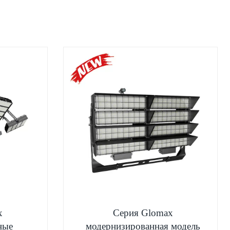
x
Серия Glomax
ные
модернизированная модель