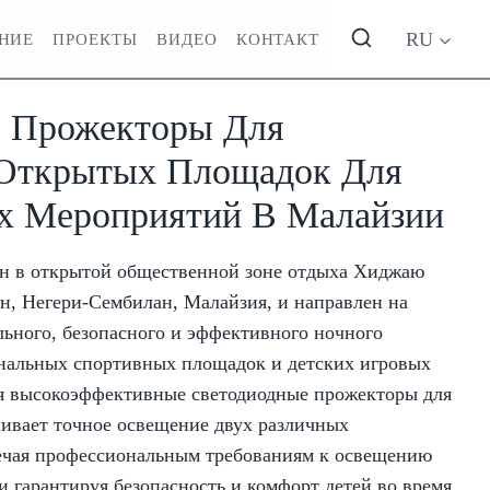
RU
НИЕ
ПРОЕКТЫ
ВИДЕО
КОНТАКТ
 Прожекторы Для
 Открытых Площадок Для
х Мероприятий В Малайзии
н в открытой общественной зоне отдыха Хиджаю
н, Негери-Сембилан, Малайзия, и направлен на
ьного, безопасного и эффективного ночного
альных спортивных площадок и детских игровых
уя высокоэффективные светодиодные прожекторы для
чивает точное освещение двух различных
ечая профессиональным требованиям к освещению
 гарантируя безопасность и комфорт детей во время