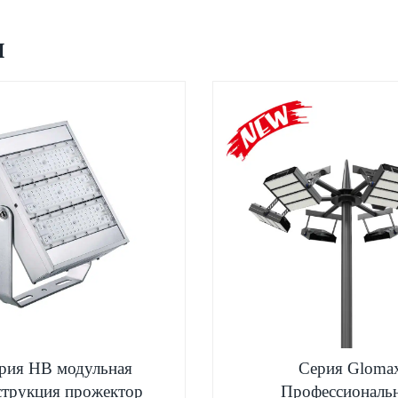
и
рия HB модульная
Серия Gloma
струкция прожектор
Профессиональ