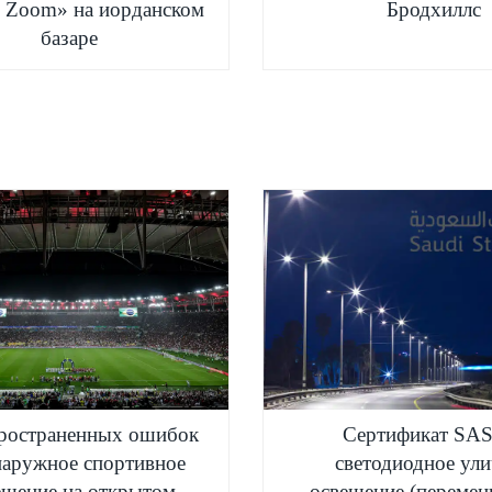
 Zoom» на иорданском
Бродхиллс
базаре
пространенных ошибок
Сертификат SA
наружное спортивное
светодиодное ул
ещение на открытом
освещение (перемен