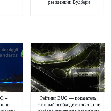
резиденции Вудбери
SO –
Рейтинг BUG — показатель,
ичное
который необходимо знать при
ное или
выборе наружного освещения