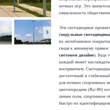
ночных игр. Это значител
оживленность общественны
Эти светодиодные прожек
(
модульные светодиодны
их антибликовое покрытие
сводя к минимуму прямое 
световом дизайне
). Будь 
каждый может наслаждать
восприятием. Светодиодн
достаточный и стабильный
для ночных спортивных ме
цветопередачи (Ra>80) поз
линии поля, спортивное о
быстро их идентифициров