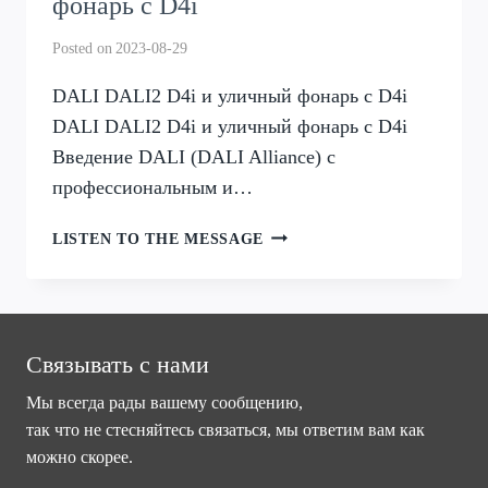
фонарь с D4i
Posted on
2023-08-29
DALI DALI2 D4i и уличный фонарь с D4i
DALI DALI2 D4i и уличный фонарь с D4i
Введение DALI (DALI Alliance) с
профессиональным и…
DALI
LISTEN TO THE MESSAGE
DALI2
D4I
И
УЛИЧНЫЙ
ФОНАРЬ
Связывать с нами
С
Мы всегда рады вашему сообщению,
D4I
так что не стесняйтесь связаться, мы ответим вам как
можно скорее.