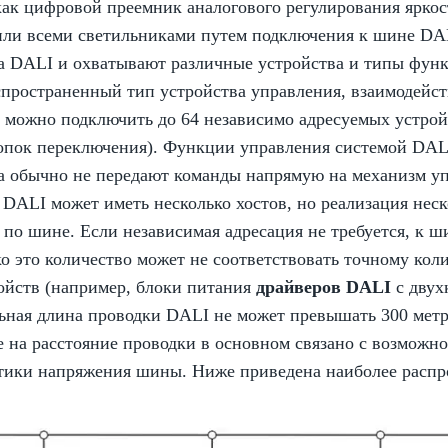
ак цифровой преемник аналогового регулирования яркос
 или всеми светильниками путем подключения к шине D
а DALI и охватывают различные устройства и типы функ
спространенный тип устройства управления, взаимодейс
 можно подключить до 64 независимо адресуемых устрой
нопок переключения). Функции управления системой DALI
а обычно не передают команды напрямую на механизм уп
 DALI может иметь несколько хостов, но реализация нес
 по шине. Если независимая адресация не требуется, к 
ко это количество может не соответствовать точному кол
ройств (например, блоки питания
драйверов DALI
с двух
ьная длина проводки DALI не может превышать 300 метр
на расстояние проводки в основном связано с возможнос
тики напряжения шины. Ниже приведена наиболее распро