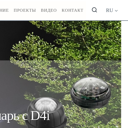
RU
НИЕ
ПРОЕКТЫ
ВИДЕО
КОНТАКТ
арь с D4i