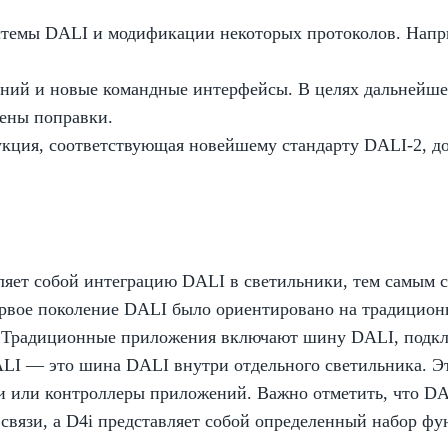
стемы DALI и модификации некоторых протоколов. Напри
ний и новые командные интерфейсы. В целях дальнейшей
сены поправки.
укция, соответствующая новейшему стандарту DALI-2, д
тавляет собой интеграцию DALI в светильники, тем самы
 первое поколение DALI было ориентировано на традицио
. Традиционные приложения включают шину DALI, подкл
ALI — это шина DALI внутри отдельного светильника. Э
и или контроллеры приложений. Важно отметить, что DAL
связи, а D4i представляет собой определенный набор фу