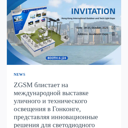
72
КОМПЛЕКТА
СВЕТОФОРЫ
НА
СОЛНЕЧНЫХ
БАТАРЕЯХ
ZGSM,
РАБОТАЮЩИХ
НА
СОЛНЕЧНОЙ
ЭНЕРГИИ
NEWS
ZGSM блистает на
международной выставке
уличного и технического
освещения в Гонконге,
представляя инновационные
решения для светодиодного