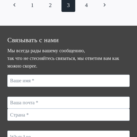
Page
Previous
Next
1
2
3
4
navigation
Page
Page
Связывать с нами
Мы всегда рады вашему сообщению,
так что не стесняйтесь связаться, мы ответим вам как
можно скорее.